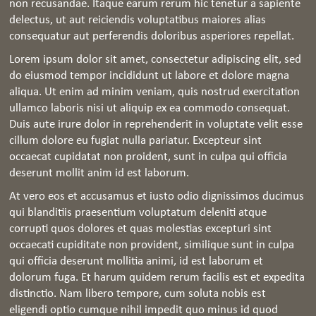
non recusandae. Itaque earum rerum hic tenetur a sapiente
delectus, ut aut reiciendis voluptatibus maiores alias
consequatur aut perferendis doloribus asperiores repellat.
Lorem ipsum dolor sit amet, consectetur adipiscing elit, sed
do eiusmod tempor incididunt ut labore et dolore magna
aliqua. Ut enim ad minim veniam, quis nostrud exercitation
ullamco laboris nisi ut aliquip ex ea commodo consequat.
Duis aute irure dolor in reprehenderit in voluptate velit esse
cillum dolore eu fugiat nulla pariatur. Excepteur sint
occaecat cupidatat non proident, sunt in culpa qui officia
deserunt mollit anim id est laborum.
At vero eos et accusamus et iusto odio dignissimos ducimus
qui blanditiis praesentium voluptatum deleniti atque
corrupti quos dolores et quas molestias excepturi sint
occaecati cupiditate non provident, similique sunt in culpa
qui officia deserunt mollitia animi, id est laborum et
dolorum fuga. Et harum quidem rerum facilis est et expedita
distinctio. Nam libero tempore, cum soluta nobis est
eligendi optio cumque nihil impedit quo minus id quod