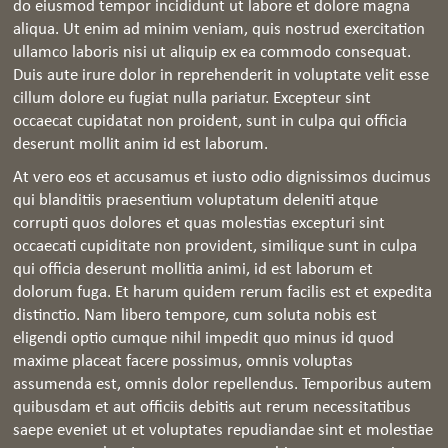
do eiusmod tempor incididunt ut labore et dolore magna
aliqua. Ut enim ad minim veniam, quis nostrud exercitation
ullamco laboris nisi ut aliquip ex ea commodo consequat.
Duis aute irure dolor in reprehenderit in voluptate velit esse
cillum dolore eu fugiat nulla pariatur. Excepteur sint
occaecat cupidatat non proident, sunt in culpa qui officia
deserunt mollit anim id est laborum.
At vero eos et accusamus et iusto odio dignissimos ducimus
qui blanditiis praesentium voluptatum deleniti atque
corrupti quos dolores et quas molestias excepturi sint
occaecati cupiditate non provident, similique sunt in culpa
qui officia deserunt mollitia animi, id est laborum et
dolorum fuga. Et harum quidem rerum facilis est et expedita
distinctio. Nam libero tempore, cum soluta nobis est
eligendi optio cumque nihil impedit quo minus id quod
maxime placeat facere possimus, omnis voluptas
assumenda est, omnis dolor repellendus. Temporibus autem
quibusdam et aut officiis debitis aut rerum necessitatibus
saepe eveniet ut et voluptates repudiandae sint et molestiae