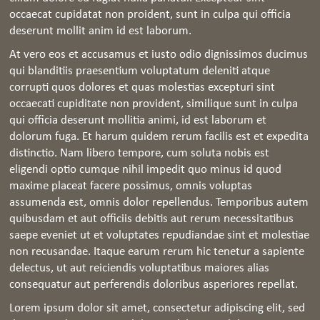
occaecat cupidatat non proident, sunt in culpa qui officia
deserunt mollit anim id est laborum.
At vero eos et accusamus et iusto odio dignissimos ducimus
qui blanditiis praesentium voluptatum deleniti atque
corrupti quos dolores et quas molestias excepturi sint
occaecati cupiditate non provident, similique sunt in culpa
qui officia deserunt mollitia animi, id est laborum et
dolorum fuga. Et harum quidem rerum facilis est et expedita
distinctio. Nam libero tempore, cum soluta nobis est
eligendi optio cumque nihil impedit quo minus id quod
maxime placeat facere possimus, omnis voluptas
assumenda est, omnis dolor repellendus. Temporibus autem
quibusdam et aut officiis debitis aut rerum necessitatibus
saepe eveniet ut et voluptates repudiandae sint et molestiae
non recusandae. Itaque earum rerum hic tenetur a sapiente
delectus, ut aut reiciendis voluptatibus maiores alias
consequatur aut perferendis doloribus asperiores repellat.
Lorem ipsum dolor sit amet, consectetur adipiscing elit, sed